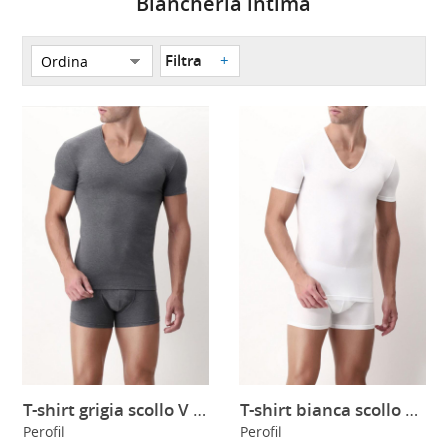
Biancheria intima
Filtra
T-shirt grigia scollo V 4 Seasons
T-shirt bianca scollo V 4 Seasons
Perofil
Perofil