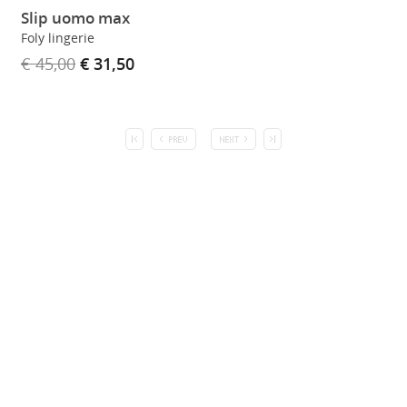
Slip uomo max
Foly lingerie
€ 45,00
€ 31,50