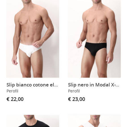
Slip bianco cotone elasticizzato 4 Seasons
Slip nero in Modal X-Touch
Perofil
Perofil
€ 22,00
€ 23,00