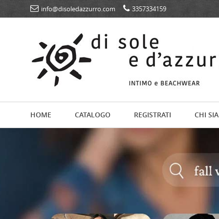
info@disoledazzurro.com
3357334159
HOME
CATALOGO
REGISTRATI
CHI SI