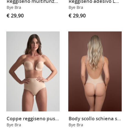
Reggiseno multifunzione scollo tondo black
Reggiseno adesivo Lace-it black
Bye Bra
Bye Bra
€ 29,90
€ 29,90
Coppe reggiseno push-up adesive skin
Body scollo schiena seamless soft touch
Bye Bra
Bye Bra