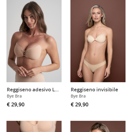
Reggiseno adesivo Lace-it skin
Reggiseno invisibile
Bye Bra
Bye Bra
€ 29,90
€ 29,90