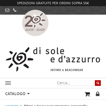
SPEDIZIONI GRATUITE PER ORDINI SOPRA 50€
CATALOGO
catalogo
Bikini a fascia passamaneria acquerello