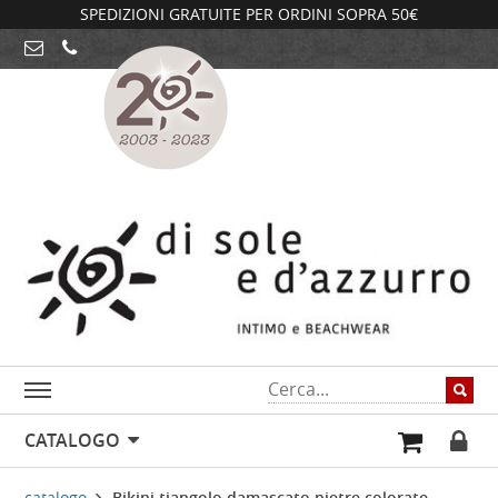
SPEDIZIONI GRATUITE PER ORDINI SOPRA 50€
CATALOGO
catalogo
Bikini tiangolo damascato pietre colorate