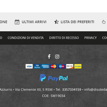
IONE
ULTIMI ARRIVI
LISTA DEI PREFERITI
TO
CONDIZIONI DI VENDITA
DIRITTO DI RECESSO
PRIVACY
CO
'Azzurro • Via Clemente XII, 5 RSM • Tel.
3357334159
•
info@disoled
COE: SM19034