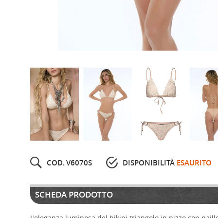
COD. V6070S
DISPONIBILITÀ
ESAURITO
SCHEDA PRODOTTO
L'eleganza luminosa del bikini triangolo in pizzo con paill