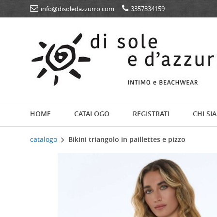
info@disoledazzurro.com
3357334159
HOME
CATALOGO
REGISTRATI
CHI SI
catalogo
Bikini triangolo in paillettes e pizzo