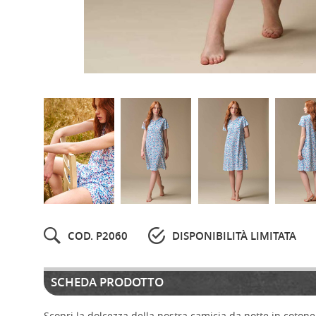
COD. P2060
DISPONIBILITÀ LIMITATA
SCHEDA PRODOTTO
Scopri la dolcezza della nostra camicia da notte in cotone 