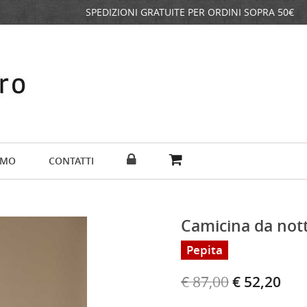
SPEDIZIONI GRATUITE PER ORDINI SOPRA 50€
AMO
CONTATTI
Camicina da not
Pepita
€ 87,00
€ 52,20