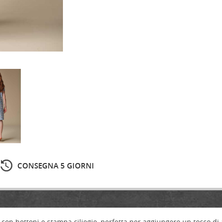
CONSEGNA 5 GIORNI
con bottoni e stampa ciliegie, perfetta per aggiungere un tocco di a