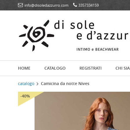
info@disoledazzurro.com
3357334159
HOME
CATALOGO
REGISTRATI
CHI SI
catalogo
Camicina da notte Nives
-40%