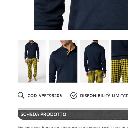
COD. VPRT93205
DISPONIBILITÀ LIMITAT
SCHEDA PRODOTTO
Pigiama con lupetto e apertura con bottoni, realizzato in 