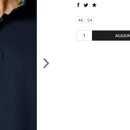
46
54
AGGIUN