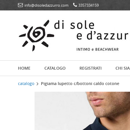
info@disoledazzurro.com
3357334159
HOME
CATALOGO
REGISTRATI
CHI SI
catalogo
Pigiama lupetto c/bottoni caldo cotone