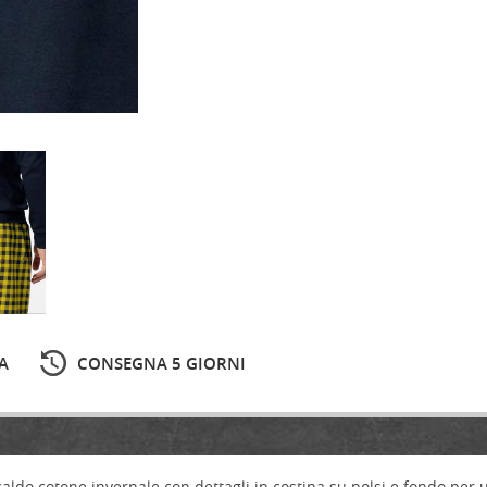
A
CONSEGNA 5 GIORNI
caldo cotone invernale con dettagli in costina su polsi e fondo per