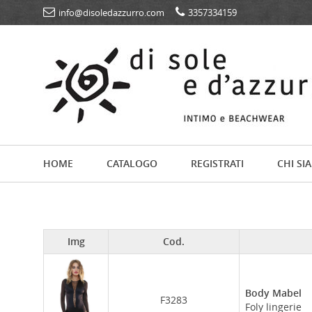
info@disoledazzurro.com
3357334159
HOME
CATALOGO
REGISTRATI
CHI SI
Img
Cod.
Body Mabel
F3283
Foly lingerie